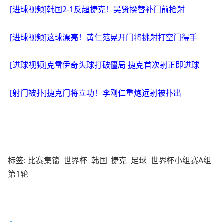
[进球视频]韩国2-1反超捷克！吴贤揆替补门前抢射
[进球视频]这球漂亮！黄仁范晃开门将挑射打空门得手
[进球视频]克雷伊奇头球打破僵局 捷克首次射正即进球
[射门被扑]捷克门将立功！李刚仁重炮远射被扑出
标签:
比赛集锦
世界杯
韩国
捷克
足球
世界杯小组赛A组
第1轮