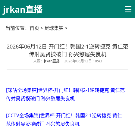
☰
jrkan直播
当前位置：
首页
>
足球集锦
>
2026年06月12日 开门红！韩国2-1逆转捷克 黄仁范
传射吴贤揆破门 孙兴慜屡失良机
来源：
jrkan直播
2026年06月12日 10:43
[咪咕全场集锦]世界杯-开门红！韩国2-1逆转捷克 黄仁范
传射吴贤揆破门 孙兴慜屡失良机
[CCTV全场集锦]世界杯-开门红！韩国2-1逆转捷克 黄仁
范传射吴贤揆破门 孙兴慜屡失良机