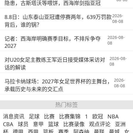
隐患，古斯塔沃等喂饼，西海岸剑指亚冠
2026-
8.8日：山东泰山亚冠遭停赛两年，639万罚款
08-08
背后，谁的锅？
2026-08-
记者：西海岸明确赛季目标，不排斥争夺
08
2027
2026-08-
对U20女足主教练王军近日接受媒体采访对
08
话的解读
2026-
马拉卡纳球场：2027年女足世界杯的主舞台，
08-08
承载历史与未来的交汇点
热门标签
消息资讯
足球
比赛
比赛集锦
1
欧冠
NBA
CBA
球员
意甲
篮球
比赛录像
观点评论
亚洲
杯
德甲
西甲
篮板
赛季
阿森纳
曼联
曼城
女