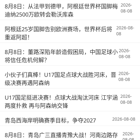
2026-
8月8日：从法甲到德甲，阿根廷世界杯国脚梅
08-08
迪纳2500万欧转会勒沃库森
2026-08-
阿根廷25岁国脚告别欧洲赛场，世界杯后将
08
重返阿超！
2026-
8月8日：董路深陷年龄造假困局，中国足球小
08-08
将信任危机何解？
2026-
小伙子们真棒！U17国足点球大战胜河床，晋
08-08
级决赛再遇阿森纳
2026-
U17国足挺进决赛！点球大战淘汰河床 江宇涵
08-08
两度扑救 再与阿森纳交锋
2026-08-08
青岛西海岸明确赛季目标，争夺2027
2026-
8月8日：青岛广三直播青豫大战！河南边路存
08-08