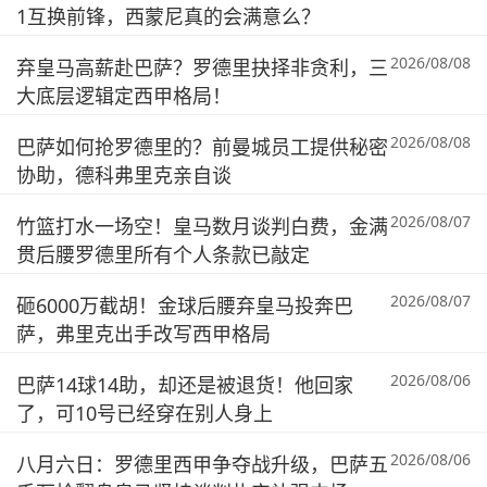
1互换前锋，西蒙尼真的会满意么？
2026/08/08
弃皇马高薪赴巴萨？罗德里抉择非贪利，三
大底层逻辑定西甲格局！
2026/08/08
巴萨如何抢罗德里的？前曼城员工提供秘密
协助，德科弗里克亲自谈
2026/08/07
竹篮打水一场空！皇马数月谈判白费，金满
贯后腰罗德里所有个人条款已敲定
2026/08/07
砸6000万截胡！金球后腰弃皇马投奔巴
萨，弗里克出手改写西甲格局
2026/08/06
巴萨14球14助，却还是被退货！他回家
了，可10号已经穿在别人身上
2026/08/06
八月六日：罗德里西甲争夺战升级，巴萨五