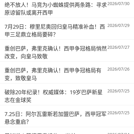
2026/07/30
绝不放人！马竞为小蜘蛛提供两条路：寻求
原谅留队或离开西甲
2026/07/29
7月29日：穆里尼奥回归皇马精准补血！西
甲三足鼎立格局要碎？
2026/07/27
重创巴萨，弗里克确认！西甲争冠格局悄然
改变，向皇马致敬
2026/07/26
重创巴萨，弗里克确认！西甲争冠格局有
变，致敬皇马
2026/07/25
破除20年纪录！权威媒体：19岁巴萨新星
志在金球奖
2026/07/25
7.25日：阿尔瓦雷斯若加盟巴萨，西甲冠军
悬念重启？