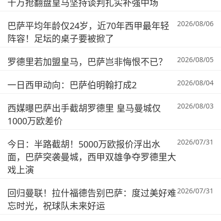
千万抢翻盘皇马坚持谈判扎实补强中场
2026/08/06
巴萨平均年龄仅24岁，近70年西甲最年轻
阵容！足坛的桌子要被掀了
2026/08/05
罗德里若加盟皇马，巴萨岂非悔恨不已？
2026/08/04
一日西甲动向：巴萨伯明翰打成2
2026/08/03
西媒曝巴萨出手截胡罗德里 皇马曼城仅
1000万欧差价
2026/07/31
今日：半路截胡！5000万欧报价浮出水
面，巴萨突袭曼城，西甲双雄争夺罗德里大
戏上演
2026/07/31
回归曼联！拉什福德告别巴萨：度过美好难
忘时光，祝球队未来好运