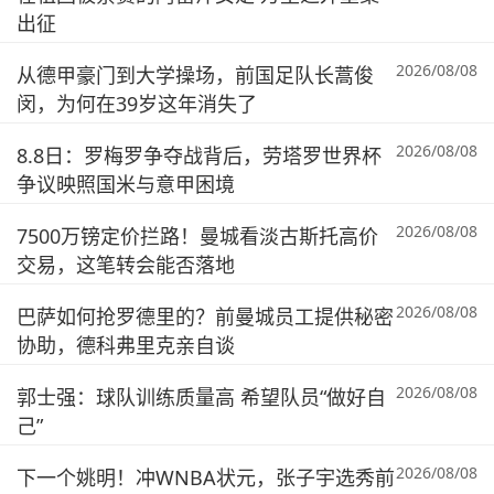
出征
2026/08/08
从德甲豪门到大学操场，前国足队长蒿俊
闵，为何在39岁这年消失了
2026/08/08
8.8日：罗梅罗争夺战背后，劳塔罗世界杯
争议映照国米与意甲困境
2026/08/08
7500万镑定价拦路！曼城看淡古斯托高价
交易，这笔转会能否落地
2026/08/08
巴萨如何抢罗德里的？前曼城员工提供秘密
协助，德科弗里克亲自谈
2026/08/08
郭士强：球队训练质量高 希望队员“做好自
己”
2026/08/08
下一个姚明！冲WNBA状元，张子宇选秀前