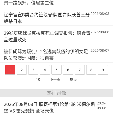
景一路飙升，位居第二位
2026/08/08
辽宁官宣B类合约签段睿骐 国青队长曾三分
绝杀日本
2026/08/08
29岁灰熊球员克拉克死亡调查报告：吸食毒
品过量致死
2026/08/07
被伊朗骂为叛徒！2名逃离队伍的伊朗女足
队员获澳洲国籍：很自豪
1
2
3
4
5
6
7
8
9
10
下一页
尾页
热门录像
2026-
2026年08月08日 联赛杯第1轮第1轮 米德尔斯
08-08
堡 VS 雷克瑟姆 全场录像