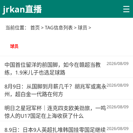
☰
jrkan直播
当前位置：
首页
> TAG信息列表 > 球员 >
球员
2026/08/09
中国首位留洋的前国脚，如今在赣超当教
练，1.9米儿子也选足球路
2026/08/09
8月9日：从国脚到月薪几千？胡兆军或离永
州，超白金一代路在何方
2026/08/09
明日之星冠军杯｜连克四支欧美劲旅，一鸣
惊人的U17国足在上海收获了什么
2026/08/09
8.9日：日本9人英超扎堆韩国挂零国足继续