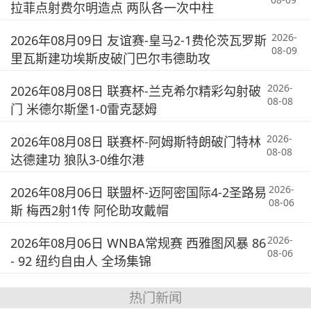
拉菲点射费尔明造点 两队各一次中柱
2026-
2026年08月09日 友谊赛-皇马2-1费伦茨瓦罗斯
08-09
里瓦斯建功埃斯皮破门巴尔韦德助攻
2026-
2026年08月08日 联赛杯-兰克希尔精彩勾射破
08-08
门 米德尔斯堡1-0雷克瑟姆
2026-
2026年08月08日 联赛杯-阿姆斯特朗破门特林
08-08
达德建功 狼队3-0维尔港
2026-
2026年08月06日 联盟杯-迈阿密国际4-2圣路易
08-06
斯 梅西2射1传 阿伦助攻戴帽
2026-
2026年08月06日 WNBA常规赛 西雅图风暴 86
08-06
- 92 纽约自由人 全场集锦
热门新闻