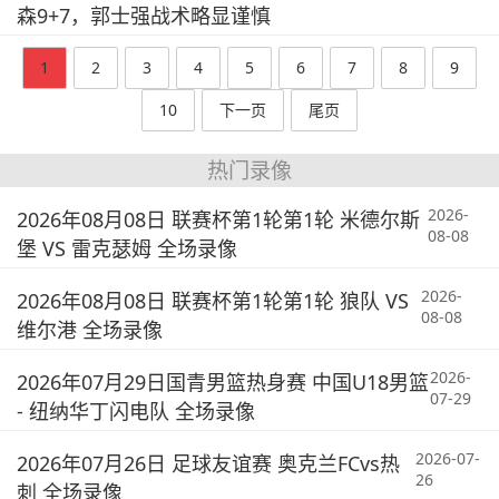
森9+7，郭士强战术略显谨慎
1
2
3
4
5
6
7
8
9
10
下一页
尾页
热门录像
2026-
2026年08月08日 联赛杯第1轮第1轮 米德尔斯
08-08
堡 VS 雷克瑟姆 全场录像
2026-
2026年08月08日 联赛杯第1轮第1轮 狼队 VS
08-08
维尔港 全场录像
2026-
2026年07月29日国青男篮热身赛 中国U18男篮
07-29
- 纽纳华丁闪电队 全场录像
2026-07-
2026年07月26日 足球友谊赛 奥克兰FCvs热
26
刺 全场录像