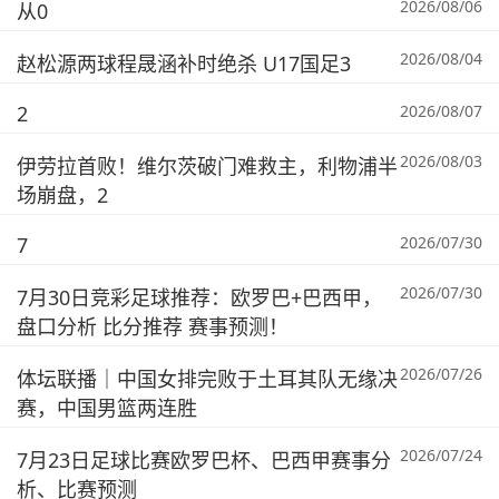
2026/08/06
从0
2026/08/04
赵松源两球程晟涵补时绝杀 U17国足3
2
2026/08/07
2026/08/03
伊劳拉首败！维尔茨破门难救主，利物浦半
场崩盘，2
7
2026/07/30
2026/07/30
7月30日竞彩足球推荐：欧罗巴+巴西甲，
盘口分析 比分推荐 赛事预测！
2026/07/26
体坛联播｜中国女排完败于土耳其队无缘决
赛，中国男篮两连胜
2026/07/24
7月23日足球比赛欧罗巴杯、巴西甲赛事分
析、比赛预测