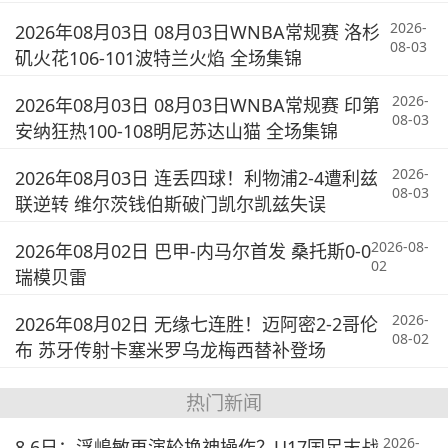
2026-
2026年08月03日 08月03日WNBA常规赛 洛杉
08-03
矶火花106-101波特兰火焰 全场集锦
2026-
2026年08月03日 08月03日WNBA常规赛 印第
08-03
安纳狂热100-108明尼苏达山猫 全场集锦
2026-
2026年08月03日 连丢四球！利物浦2-4遭利兹
08-03
联逆转 维尔茨钱伯斯破门凯尔凯兹失误
2026-08-
2026年08月02日 巴甲-内马尔首发 桑托斯0-0
02
瑞模贝雷
2026-
2026年08月02日 无缘七连胜！迈阿密2-2哥伦
08-02
布 苏牙传射卡塞米罗乌龙梅西替补登场
热门新闻
2026-
8.6日：浮嶋敏再演轮换神操作？U17国足末战