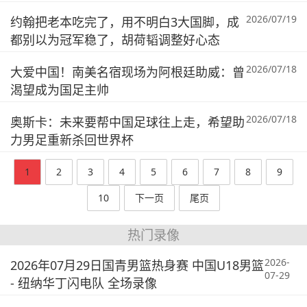
2026/07/19
约翰把老本吃完了，用不明白3大国脚，成
都别以为冠军稳了，胡荷韬调整好心态
2026/07/18
大爱中国！南美名宿现场为阿根廷助威：曾
渴望成为国足主帅
2026/07/18
奥斯卡：未来要帮中国足球往上走，希望助
力男足重新杀回世界杯
1
2
3
4
5
6
7
8
9
10
下一页
尾页
热门录像
2026-
2026年07月29日国青男篮热身赛 中国U18男篮
07-29
- 纽纳华丁闪电队 全场录像