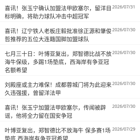
2026/07/31
喜讯！张玉宁确认加盟法甲欧塞尔，留洋目
标明确，将助力球队冲击中超冠军
2026/07/30
喜讯！辽宁铁人老板庄毅批准徐正源和肇俊
哲推荐的五位大连籍国脚加盟球队
2026/07/30
七月三十日：叶博亚复出，郑智德比战不放
海牛保级，多踢1场垫底，西海岸有争亚冠
名额希望
2026/07/30
刘殿座或主力难保！成都蓉城门将为此迎来
久违强援，曾留洋法甲
2026/07/30
喜讯！张玉宁加盟法甲欧塞尔，传闻被辟
谣，他将全力留在国安争冠
2026/07/29
叶博亚复出，郑智德比不放海牛 保多赛1场
垫底 西海岸有争亚冠希望