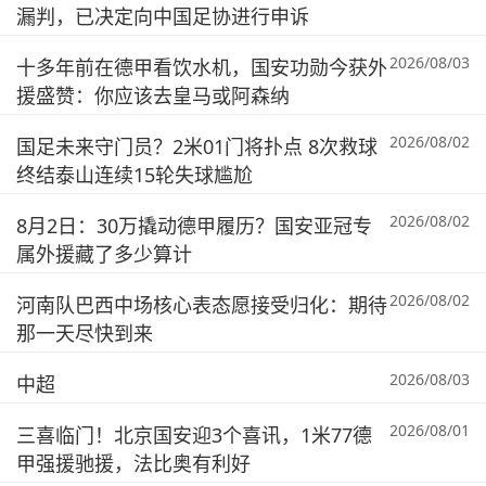
漏判，已决定向中国足协进行申诉
2026/08/03
十多年前在德甲看饮水机，国安功勋今获外
援盛赞：你应该去皇马或阿森纳
2026/08/02
国足未来守门员？2米01门将扑点 8次救球
终结泰山连续15轮失球尴尬
2026/08/02
8月2日：30万撬动德甲履历？国安亚冠专
属外援藏了多少算计
2026/08/02
河南队巴西中场核心表态愿接受归化：期待
那一天尽快到来
2026/08/03
中超
2026/08/01
三喜临门！北京国安迎3个喜讯，1米77德
甲强援驰援，法比奥有利好