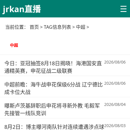
☰
jrkan直播
当前位置：
首页
> TAG信息列表 > 中超 >
中超
2026/08/06
今日：亚冠抽签8月18日揭晓！海港国安直
通精英赛，申花征战二级联赛
2026/08/06
中超前瞻：海牛战申花保级6分战 辽宁德比
成卡位大战
2026/08/04
曝斯卢茨基辞职后申花将寻新外教 毛毅军
先接管一线队竞训
2026/08/03
8月2日：博主曝河南队针对连续遭遇涉点球