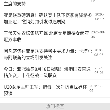
06
主席的支持
2026-
亚足联重磅消息！确认泰山队下赛季有资格参
08-06
加亚冠，撤销处罚引发球迷质疑
2026-08-
三伏天先农坛集结开练 北京女足期待女超亚
06
冠双丰收
2026-
因凡蒂诺在亚足联支持者中寻求力量：卡塔尔
08-06
与阿联酋的立场引发关注
2026-
今日：亚冠抽签8月18日揭晓！海港国安直通
08-06
精英赛，申花征战二级联赛
2026-08-
U20女足主帅王军：把每一次对抗当世界杯
06
预演
热门标签