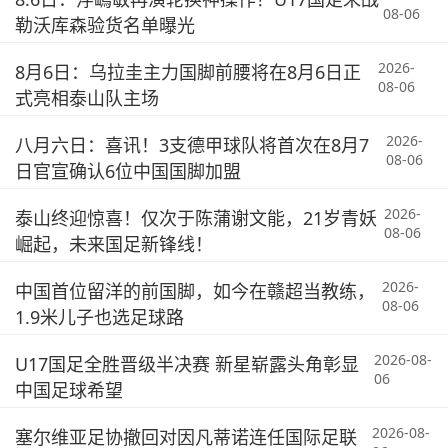
08-06
勒沃库森验货名单曝光
2026-
8月6日：乌拉圭主力国脚前腰将在8月6日正
08-06
式亮相泰山队主场
2026-
八月六日：喜讯！3支德甲球队将首次在8月7
08-06
日官宣确认6位中国国脚加盟
2026-
泰山终迎惊喜！仅次于陈蒲谢文能，21岁青妖
08-06
崛起，未来国足新锋线！
2026-
中国首位留洋的前国脚，如今在赣超当教练，
08-06
1.9米儿子也选足球路
2026-08-
U17国足全胜晋级半决赛 新星崭露头角彰显
06
中国足球希望
2026-08-
塞尔维亚足协撤回对因凡蒂诺连任国际足联