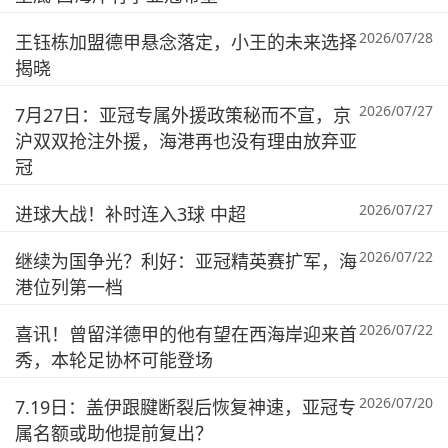
2026/07/28
王钰栋加盟德甲悬念落定，小王的未来选择
揭晓
2026/07/27
7月27日：亚冠专属外援政策秘而不宣，京
沪双双抢注外援，海港再也没有理由放弃亚
冠
2026/07/27
进球大战！补时连入3球 中超
2026/07/22
继续为国争光？利好：亚冠精英赛扩军，海
港位列第一档
2026/07/22
喜讯！曾留洋德甲的他有望在西海岸迎来首
秀，本轮足协杯可能登场
2026/07/20
7.19日：盖伊跟腱断裂后恢复神速，亚冠专
属名额或助他提前复出？